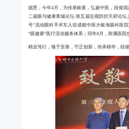
据悉，今年4月，为传承岐黄，弘扬中医，段俊国
二届眼与健康青城论坛·第五届近视防控天府论坛上
号”流动眼科手术车入驻成都中医大银海眼科医
“眼健康”医疗流动服务体系；同年8月，附属医院
精业笃行，臻于至善，守正创新，传承精华，段