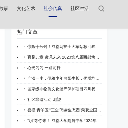
故事
文化艺术
社会传真
社区生活
热门文章
惊险十分钟！成都两护士火车站救回猝死旅客
育见儿童·瞰见未来 2023第八届西部幼教论坛在蓉盛大启幕！
心光闪闪 一路前行
广汉一小：儒雅少年向阳生长，优质均衡显成效
国家级非物质文化遗产保护项目四川扬琴成渝两地交流展演在成都举行
社区非遗活动-泥塑
喜报 青羊区“‘三全’阅读生态圈”荣获全国新时代“终身学习品牌项目”
“职”等你来！ 成都大学附属中学2024年教师招聘公告