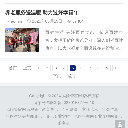
会中的重大举措和瞩目人物，提供权威民
生观点，倡导主流价值观。百姓生活坚持
养老服务送温暖 助力过好幸福年
以新闻为前导，以广大...
admin
2025年05月15日
67464
百姓生活 关注百姓动态，传递百姓声
音，发挥正确的舆论导向，深入剖析百姓
热点，以大众视角全面透视在建设和谐社
会中的重大举措和瞩目人物，提供权威民
生观点，倡导主流价值观。百姓生活坚持
首页
上页
1
2
3
4
5
6
7
8
9
10
以新闻为前导，以广大...
下页
尾页
Copyright © 2024 风险管家网 版权所有
备案号:蜀ICP备2023016377号-10
风险管家网为您提供教育资讯、百姓故事、文化艺术、社会传真、
社区生活等方面资讯，资讯专业实时，风险管家网专业互联网资讯
服务者