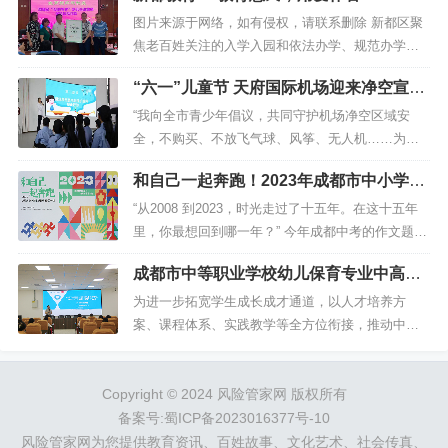
节日的问候和诚...
图片来源于网络，如有侵权，请联系删除 新都区聚
焦老百姓关注的入学入园和依法办学、规范办学、
优质办学、安全办学等问题，在机遇和挑战中攻坚
“六一”儿童节 天府国际机场迎来净空宣传
克难，以优化教育资源均衡配置共享为重点，以深
“小警察”
入实施质量提升为...
“我向全市青少年倡议，共同守护机场净空区域安
全，不购买、不放飞气球、风筝、无人机……为空
域平安贡献少年力量，为大运圆满展现蓉城担当！”
和自己一起奔跑！2023年成都市中小学生
2023年6月1日下午，在成都东部新区永盛...
首场“成长讲座”开讲
“从2008 到2023，时光走过了十五年。在这十五年
里，你最想回到哪一年？” 今年成都中考的作文题，
像是给同学们递上了一颗时间胶囊，让大家在时光
成都市中等职业学校幼儿保育专业中高职
的河流中去打捞弥足珍贵的成长记忆。伴随成...
贯通培养主题研讨活动在成都汽车职校举
为进一步拓宽学生成长成才通道，以人才培养方
行
案、课程体系、实践教学等全方位衔接，推动中高
职有效贯通培养，切实提升中职学校幼儿保育专业
人才培养质量。2023年6月15日，由成都市教育科学
Copyright © 2024 风险管家网 版权所有
研究院主办...
备案号:蜀ICP备2023016377号-10
风险管家网为您提供教育资讯、百姓故事、文化艺术、社会传真、