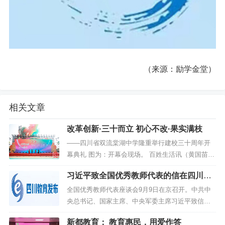
（来源：励学金堂）
相关文章
改革创新·三十而立 初心不改·果实满枝
——四川省双流棠湖中学隆重举行建校三十周年开
幕典礼 图为：开幕会现场。 百姓生活讯（黄国苗
贾元东）人间最美四月天，不负春光与时行。2023
习近平致全国优秀教师代表的信在四川教
年4月15日，四川省双流棠湖...
育系统引发热烈反响
全国优秀教师代表座谈会9月9日在京召开。中共中
央总书记、国家主席、中央军委主席习近平致信与
会教师代表，在第三十九个教师节到来之际，代表
新都教育： 教育惠民，用爱作答
党中央，向他们和全国广大教师及教育工作者致以